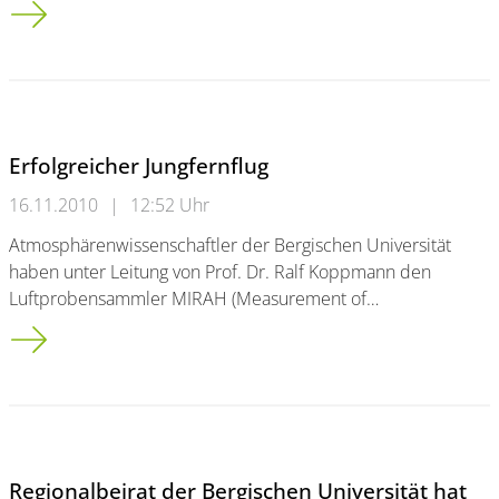
Beruf Bauingenieur: Podiumsdiskussion über Karrierechancen
Erfolgreicher Jungfernflug
16.11.2010
|
12:52 Uhr
Atmosphärenwissenschaftler der Bergischen Universität
haben unter Leitung von Prof. Dr. Ralf Koppmann den
Luftprobensammler MIRAH (Measurement of…
Erfolgreicher Jungfernflug
Regionalbeirat der Bergischen Universität hat