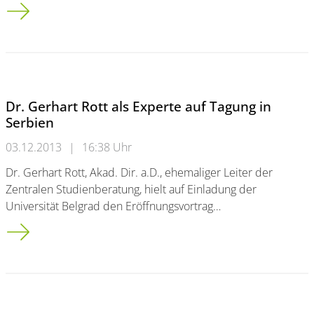
Chancengleichheit von Wissenschaftlerinnen und Wissenschaft
Dr. Gerhart Rott als Experte auf Tagung in
Serbien
03.12.2013
|
16:38 Uhr
Dr. Gerhart Rott, Akad. Dir. a.D., ehemaliger Leiter der
Zentralen Studienberatung, hielt auf Einladung der
Universität Belgrad den Eröffnungsvortrag…
Dr. Gerhart Rott als Experte auf Tagung in Serbien