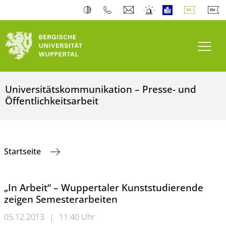
Navi
Universitätskommunikation – Presse- und
Öffentlichkeitsarbeit
Startseite
„In Arbeit“ – Wuppertaler Kunststudierende
zeigen Semesterarbeiten
05.12.2013
|
11:40 Uhr