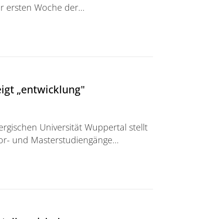
er ersten Woche der…
ührungswoche für Studienanfänger
eigt „entwicklung"
rgischen Universität Wuppertal stellt
lor- und Masterstudiengänge…
wicklung"