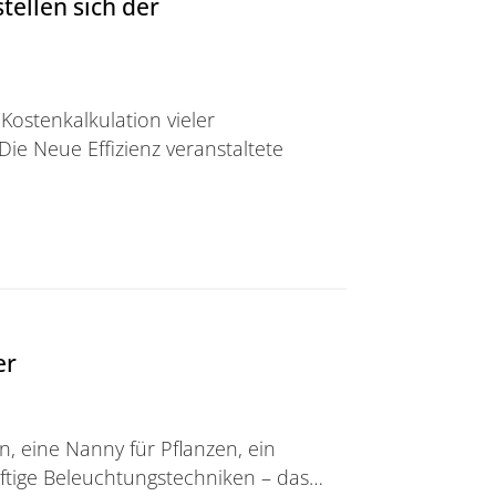
ellen sich der
Kostenkalkulation vieler
ie Neue Effizienz veranstaltete
ich der „Herausforderung Energie“
er
n, eine Nanny für Pflanzen, ein
nftige Beleuchtungstechniken – das…