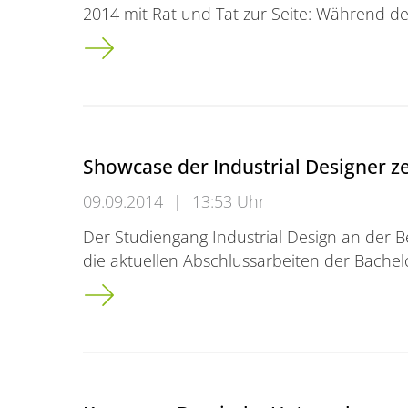
2014 mit Rat und Tat zur Seite: Während d
Uni startet ins Wintersemester:<br />Einf
Showcase der Industrial Designer z
09.09.2014
|
13:53 Uhr
Der Studiengang Industrial Design an der Be
die aktuellen Abschlussarbeiten der Bache
Showcase der Industrial Designer zeigt „ent