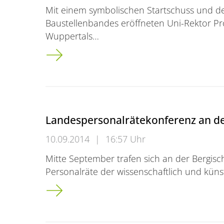
Mit einem symbolischen Startschuss und 
Baustellenbandes eröffneten Uni-Rektor Pr
Wuppertals…
Neue Sportanlage für die Uni ist eröffnet
Landespersonalrätekonferenz an de
10.09.2014
|
16:57 Uhr
Mitte September trafen sich an der Bergisc
Personalräte der wissenschaftlich und küns
Landespersonalrätekonferenz an der Bergi