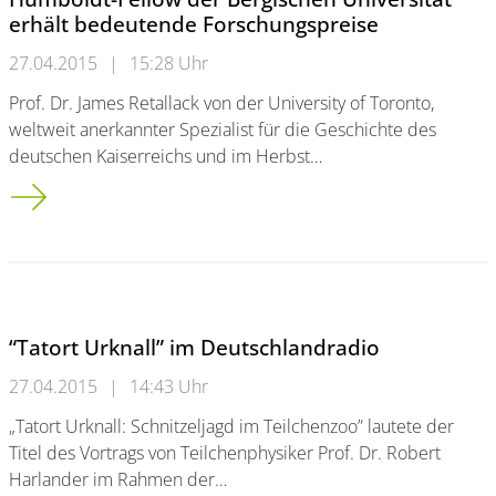
erhält bedeutende Forschungspreise
27.04.2015
|
15:28 Uhr
Prof. Dr. James Retallack von der University of Toronto,
weltweit anerkannter Spezialist für die Geschichte des
deutschen Kaiserreichs und im Herbst…
Humboldt-Fellow der Bergischen Universität erhält bedeuten
“Tatort Urknall” im Deutschlandradio
27.04.2015
|
14:43 Uhr
„Tatort Urknall: Schnitzeljagd im Teilchenzoo” lautete der
Titel des Vortrags von Teilchenphysiker Prof. Dr. Robert
Harlander im Rahmen der…