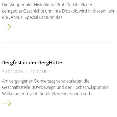
Die Wuppertaler Historikerin Prof. Dr. Ute Planert,
Lehrgebiet Geschichte und ihre Didaktik, wird in diesem Jahr
die „Annual Special Lecture“ des…
Wuppertaler Historikerin hält Vorlesung an der Universität Ox
Bergfest in der BergHütte
30.04.2015
|
10:17 Uhr
Am vergangenen Donnerstag veranstalteten die
Geschäftsstelle BUWbewegt! und der Hochschulsport ein
Willkommensevent für alle Bewohnerinnen und…
Bergfest in der BergHütte