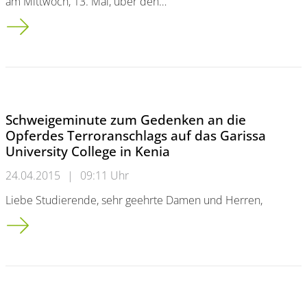
am Mittwoch, 13. Mai, über den…
Architektur studieren mit Profil: Info-Tag zum Masterstudium 
Schweigeminute zum Gedenken an die
Opferdes Terroranschlags auf das Garissa
University College in Kenia
24.04.2015
|
09:11 Uhr
Liebe Studierende, sehr geehrte Damen und Herren,
Schweigeminute zum Gedenken an die Opfer<br />des Terrorans