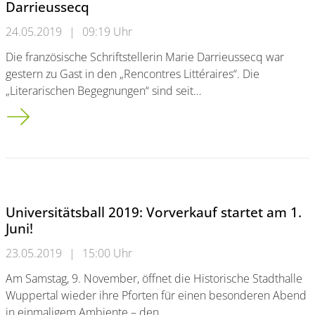
Darrieussecq
24.05.2019
|
09:19 Uhr
Die französische Schriftstellerin Marie Darrieussecq war
gestern zu Gast in den „Rencontres Littéraires“. Die
„Literarischen Begegnungen“ sind seit…
„Rencontre Littéraire“ mit Schriftstellerin Marie Darrieussecq
Universitätsball 2019: Vorverkauf startet am 1.
Juni!
23.05.2019
|
15:00 Uhr
Am Samstag, 9. November, öffnet die Historische Stadthalle
Wuppertal wieder ihre Pforten für einen besonderen Abend
in einmaligem Ambiente – den…