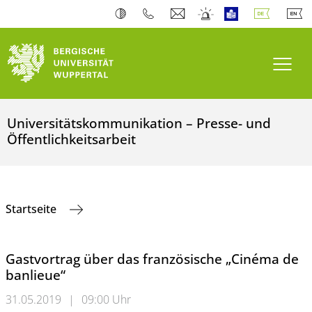
Navi
Universitätskommunikation – Presse- und
Öffentlichkeitsarbeit
Startseite
Gastvortrag über das französische „Cinéma de
banlieue“
31.05.2019
|
09:00 Uhr