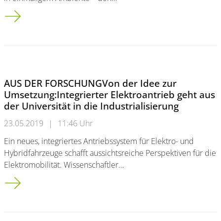
Universitätsball 2019: Vorverkauf startet am 1. Juni!
AUS DER FORSCHUNGVon der Idee zur
Umsetzung:Integrierter Elektroantrieb geht aus
der Universität in die Industrialisierung
23.05.2019
|
11:46 Uhr
Ein neues, integriertes Antriebssystem für Elektro- und
Hybridfahrzeuge schafft aussichtsreiche Perspektiven für die
Elektromobilität. Wissenschaftler…
AUS DER FORSCHUNG<br />Von der Idee zur Umsetzung:<br />Int