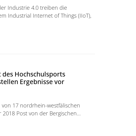
 Industrie 4.0 treiben die
Industrial Internet of Things (IIoT),
/> Künstliche Intelligenz gegen Seitenkanalangriffe
t des Hochschulsports
tellen Ergebnisse vor
 von 17 nordrhein-westfälischen
 2018 Post von der Bergischen…
chschulsports NRW:</br>Wuppertaler Wissenschaftler s