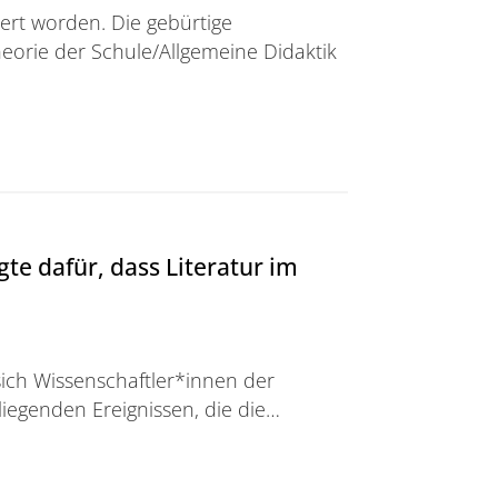
iert worden. Die gebürtige
eorie der Schule/Allgemeine Didaktik
and
te dafür, dass Literatur im
sich Wissenschaftler*innen der
liegenden Ereignissen, die die…
, dass Literatur im Gespräch blieb“