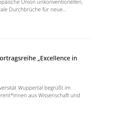
ropäische Union unkonventionellen,
tale Durchbrüche für neue…
ndprojekt ORIGENAL
ortragsreihe „Excellence in
ersität Wuppertal begrüßt im
rent*innen aus Wissenschaft und
reihe „Excellence in Branding“