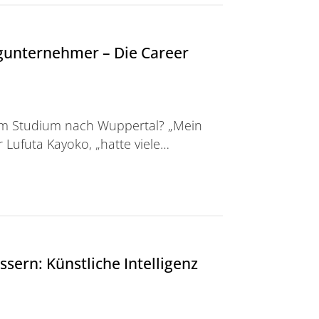
gunternehmer – Die Career
m Studium nach Wuppertal? „Mein
r Lufuta Kayoko, „hatte viele…
ehmer – <br/>Die Career Story von Roger Lufuta Kayok
sern: Künstliche Intelligenz