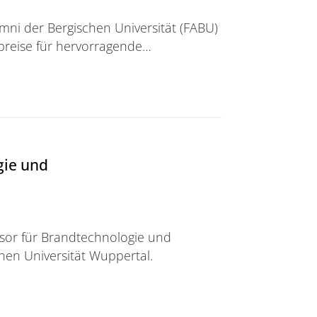
ni der Bergischen Universität (FABU)
reise für hervorragende…
ität (FABU) schreiben Preise für Studierende und Abs
gie und
ssor für Brandtechnologie und
en Universität Wuppertal.
 Brandschutzingenieurwesen