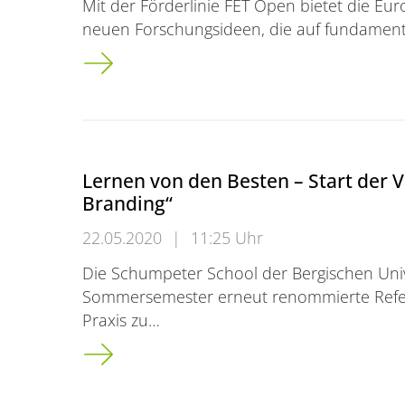
Mit der Förderlinie FET Open bietet die Eu
neuen Forschungsideen, die auf fundamen
Bergische Uni wird Partnerin im EU-Verbu
Lernen von den Besten – Start der V
Branding“
22.05.2020
|
11:25 Uhr
Die Schumpeter School der Bergischen Univ
Sommersemester erneut renommierte Refe
Praxis zu…
Lernen von den Besten – Start der Vortrags