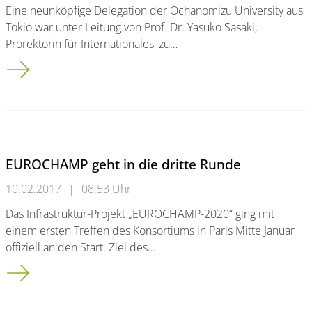
Eine neunköpfige Delegation der Ochanomizu University aus
Tokio war unter Leitung von Prof. Dr. Yasuko Sasaki,
Prorektorin für Internationales, zu…
Delegation von japanischer Frauenuniversität Ochanomizu zu 
EUROCHAMP geht in die dritte Runde
10.02.2017
|
08:53 Uhr
Das Infrastruktur-Projekt „EUROCHAMP-2020“ ging mit
einem ersten Treffen des Konsortiums in Paris Mitte Januar
offiziell an den Start. Ziel des…
EUROCHAMP geht in die dritte Runde