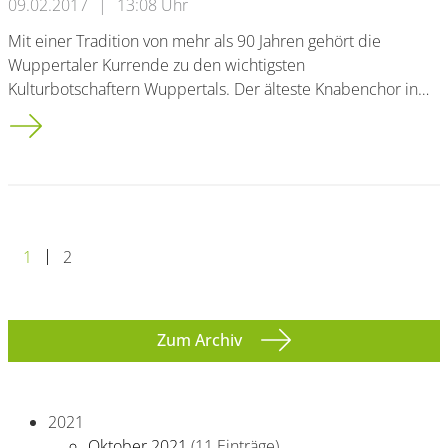
09.02.2017
|
13:08 Uhr
Mit einer Tradition von mehr als 90 Jahren gehört die
Wuppertaler Kurrende zu den wichtigsten
Kulturbotschaftern Wuppertals. Der älteste Knabenchor in…
Erfolgreiche Kooperationen der Bergischen Universität mit d
1
2
Zum Archiv
2021
Oktober 2021
(11 Einträge)