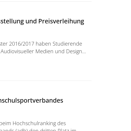
sstellung und Preisverleihung
ter 2016/2017 haben Studierende
 Audiovisueller Medien und Design…
 und Preisverleihung
chschulsportverbandes
t beim Hochschulranking des
nds (adh) den dritten Platz im