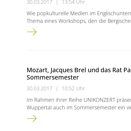
30.03.2017
|
13:54 Uhr
Wie popkulturelle Medien im Englischunterr
Thema eines Workshops, den die Bergische
Workshop für Englischlehrkräfte zum Einsat
Mozart, Jacques Brel und das Rat P
Sommersemester
30.03.2017
|
10:52 Uhr
Im Rahmen ihrer Reihe UNIKONZERT präsenti
Wuppertal auch im Sommersemester ein vie
Mozart, Jacques Brel und das Rat Pack: 