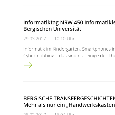
Informatiktag NRW 450 Informatikle
Bergischen Universität
29.03.2017
|
10:10 Uhr
Informatik im Kindergarten, Smartphones i
Cybermobbing – das sind nur einige der T
Informatiktag NRW </br> 450 Informatiklehr
BERGISCHE TRANSFERGESCHICHTEN:B
Mehr als nur ein „Handwerkskaste
28.03.2017
|
16:04 Uhr