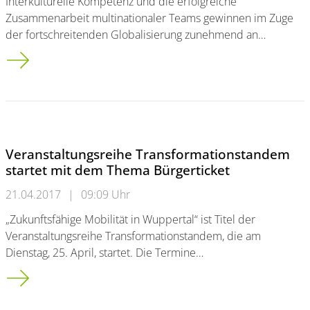
Interkulturelle Kompetenz und die erfolgreiche
Zusammenarbeit multinationaler Teams gewinnen im Zuge
der fortschreitenden Globalisierung zunehmend an…
Deutsch-Französische Hochschule fördert <br />binationalen 
Veranstaltungsreihe Transformationstandem
startet mit dem Thema Bürgerticket
21.04.2017
|
09:09 Uhr
„Zukunftsfähige Mobilität in Wuppertal“ ist Titel der
Veranstaltungsreihe Transformationstandem, die am
Dienstag, 25. April, startet. Die Termine…
Veranstaltungsreihe Transformationstandem startet mit dem 