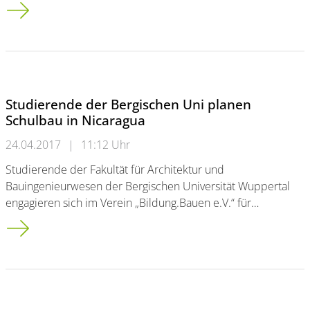
Integration von Flüchtlingen: Preisverleihung an der Bergisch
Studierende der Bergischen Uni planen
Schulbau in Nicaragua
24.04.2017
|
11:12 Uhr
Studierende der Fakultät für Architektur und
Bauingenieurwesen der Bergischen Universität Wuppertal
engagieren sich im Verein „Bildung.Bauen e.V.“ für…
Studierende der Bergischen Uni planen Schulbau in Nicaragu