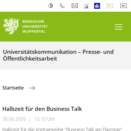
Navi
Universitätskommunikation – Presse- und
Öffentlichkeitsarbeit
Startseite
Halbzeit für den Business Talk
30.06.2009
|
13:10 Uhr
Halbzeit für die Vortragsreihe "Business Talk am Dienstag"