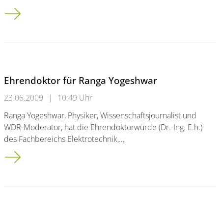
Rede von Uni-Rektor Prof. Dr. Lambert T. Koch
Ehrendoktor für Ranga Yogeshwar
23.06.2009
|
10:49 Uhr
Ranga Yogeshwar, Physiker, Wissenschaftsjournalist und
WDR-Moderator, hat die Ehrendoktorwürde (Dr.-Ing. E.h.)
des Fachbereichs Elektrotechnik,…
Ehrendoktor für Ranga Yogeshwar