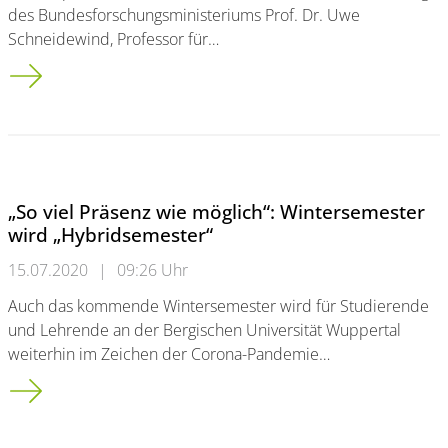
des Bundesforschungsministeriums Prof. Dr. Uwe
Schneidewind, Professor für…
Prof. Dr. Uwe Schneidewind mit dem Verdienstkreuz am Ban
„So viel Präsenz wie möglich“: Wintersemester
wird „Hybridsemester“
15.07.2020
|
09:26 Uhr
Auch das kommende Wintersemester wird für Studierende
und Lehrende an der Bergischen Universität Wuppertal
weiterhin im Zeichen der Corona-Pandemie…
„So viel Präsenz wie möglich“:<br/> Wintersemester wird „Hy