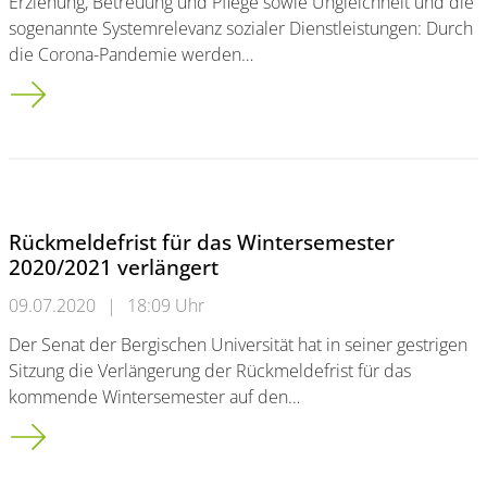
Erziehung, Betreuung und Pflege sowie Ungleichheit und die
sogenannte Systemrelevanz sozialer Dienstleistungen: Durch
die Corona-Pandemie werden…
„SOZ PÄD CORONA“: </br>Neuer Blog beleuchtet sozialpädag
Rückmeldefrist für das Wintersemester
2020/2021 verlängert
09.07.2020
|
18:09 Uhr
Der Senat der Bergischen Universität hat in seiner gestrigen
Sitzung die Verlängerung der Rückmeldefrist für das
kommende Wintersemester auf den…
Rückmeldefrist für das Wintersemester 2020/2021 verlängert