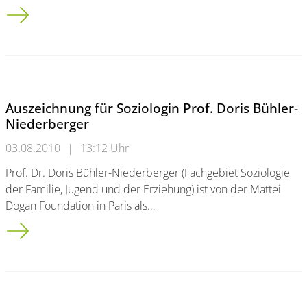
Ob Wasserrakete, Ultraschall oder Plasma-Lautsprecher:
Auszeichnung für Soziologin Prof. Doris Bühler-
Niederberger
03.08.2010
|
13:12 Uhr
Prof. Dr. Doris Bühler-Niederberger (Fachgebiet Soziologie
der Familie, Jugend und der Erziehung) ist von der Mattei
Dogan Foundation in Paris als…
Auszeichnung für Soziologin Prof. Doris Bühler-Niederberger