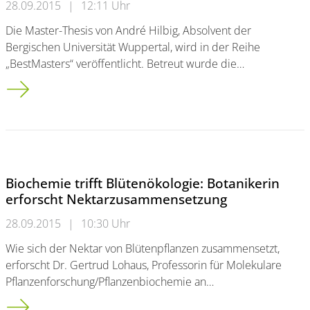
28.09.2015
|
12:11 Uhr
Die Master-Thesis von André Hilbig, Absolvent der
Bergischen Universität Wuppertal, wird in der Reihe
„BestMasters“ veröffentlicht. Betreut wurde die…
Master-Thesis von Wuppertaler Absolvent wird in Buchreihe ve
Biochemie trifft Blütenökologie: Botanikerin
erforscht Nektarzusammensetzung
28.09.2015
|
10:30 Uhr
Wie sich der Nektar von Blütenpflanzen zusammensetzt,
erforscht Dr. Gertrud Lohaus, Professorin für Molekulare
Pflanzenforschung/Pflanzenbiochemie an…
Biochemie trifft Blütenökologie: Botanikerin erforscht Nekt