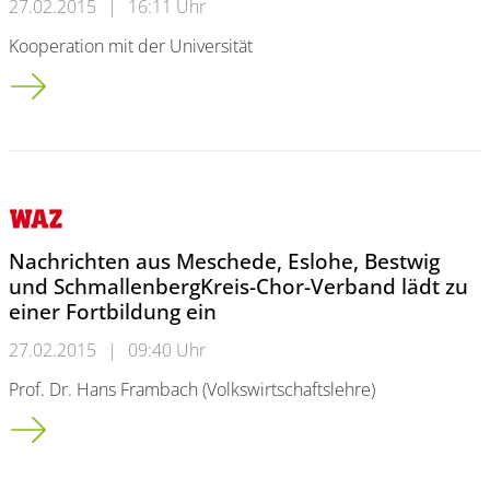
27.02.2015
|
16:11 Uhr
Kooperation mit der Universität
Velberter Realschule wird 150: Erst Jubiläum - dann das Aus
Nachrichten aus Meschede, Eslohe, Bestwig
und SchmallenbergKreis-Chor-Verband lädt zu
einer Fortbildung ein
27.02.2015
|
09:40 Uhr
Prof. Dr. Hans Frambach (Volkswirtschaftslehre)
Nachrichten aus Meschede, Eslohe, Bestwig und Schmallenberg