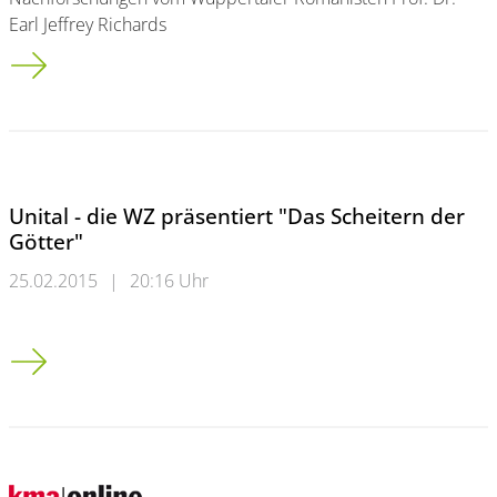
Earl Jeffrey Richards
Akademisches Aushängeschild mit braunen Flecken
Unital - die WZ präsentiert "Das Scheitern der
Götter"
25.02.2015
|
20:16 Uhr
Unital - die WZ präsentiert "Das Scheitern der Götter"