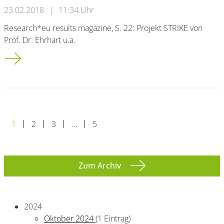
23.02.2018
|
11:34 Uhr
Research*eu results magazine, S. 22: Projekt STRIKE von
Prof. Dr. Ehrhart u.a.
Spotting black swans on the horizon, with new mathematical 
1
2
3
…
5
Zum Archiv
2024
Oktober 2024
(1 Eintrag)