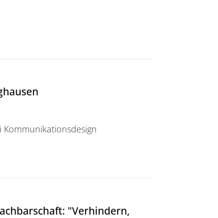
l 4
ghausen
ni Kommunikationsdesign
achbarschaft: "Verhindern,