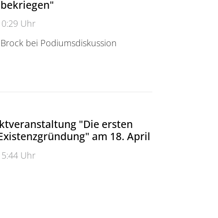
 bekriegen"
10:29 Uhr
n Brock bei Podiumsdiskussion
barschaft: "Verhindern, dass wir uns bekriegen"
ktveranstaltung "Die ersten
 Existenzgründung" am 18. April
15:44 Uhr
eranstaltung <br />"Die ersten Schritte der Existenzgrü