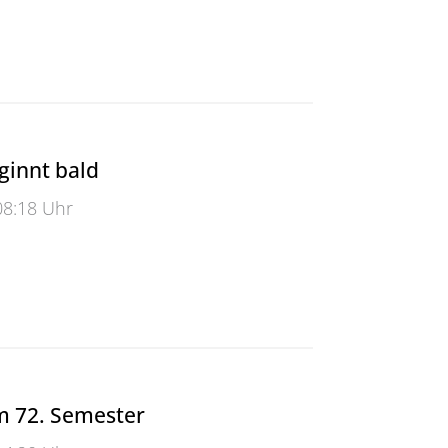
Bergischen Schul-Technikums
ginnt bald
08:18 Uhr
nt bald
m 72. Semester