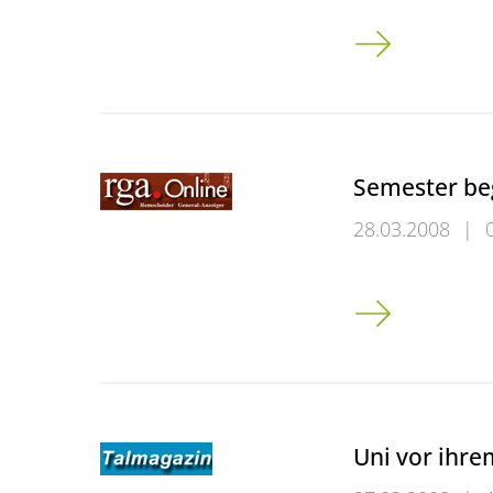
Eröffnung des 
Semester be
28.03.2008
|
Semester begin
Uni vor ihre