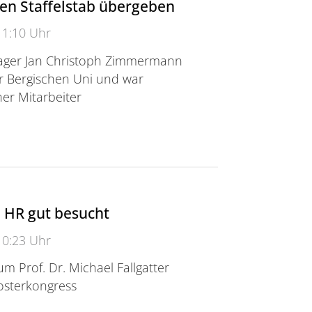
en Staffelstab übergeben
11:10 Uhr
ager Jan Christoph Zimmermann
er Bergischen Uni und war
her Mitarbeiter
/>Den Staffelstab übergeben
 HR gut besucht
10:23 Uhr
m Prof. Dr. Michael Fallgatter
osterkongress
 gut besucht