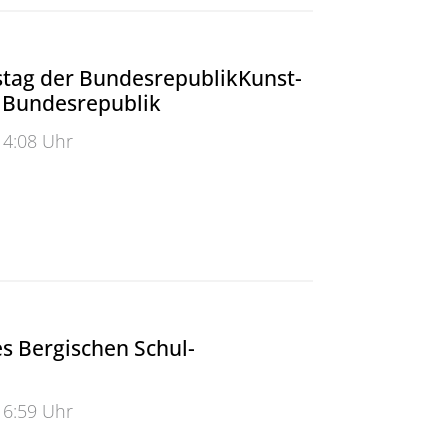
tag der BundesrepublikKunst-
Bundesrepublik
14:08 Uhr
g der Bundesrepublik<br/>Kunst-Wunderland Bundesr
s Bergischen Schul-
16:59 Uhr