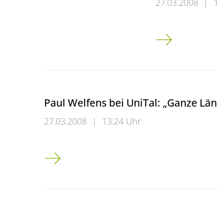
27.03.2008
|
Uni vor ihrem 
Paul Welfens bei UniTal: „Ganze Lä
27.03.2008
|
13:24 Uhr
Paul Welfens bei UniTal: &#8222;Ganze Lä