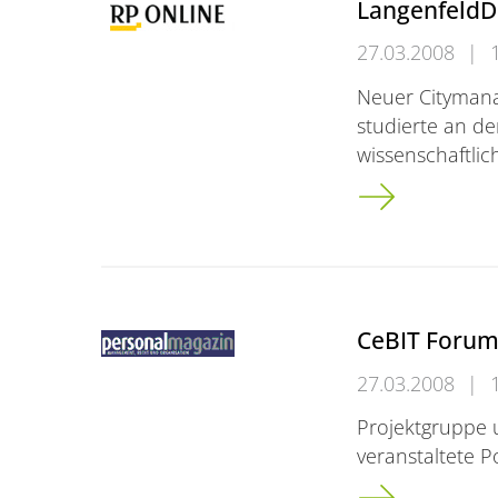
LangenfeldD
27.03.2008
|
Neuer Cityman
studierte an d
wissenschaftlic
Langenfeld<br 
CeBIT Forum
27.03.2008
|
Projektgruppe u
veranstaltete P
CeBIT Forum HR