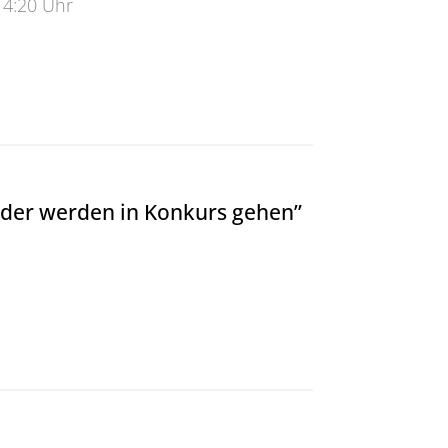
14:20 Uhr
72. Semester
nder werden in Konkurs gehen”
nder werden in Konkurs gehen&#8221;