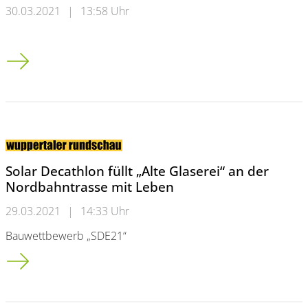
30.03.2021
|
13:58 Uhr
Ringvorlesung: Die Universitäten im Wandel
Solar Decathlon füllt „Alte Glaserei“ an der
Nordbahntrasse mit Leben
29.03.2021
|
14:33 Uhr
Bauwettbewerb „SDE21“
Solar Decathlon füllt „Alte Glaserei“ an der Nordbahntrasse m