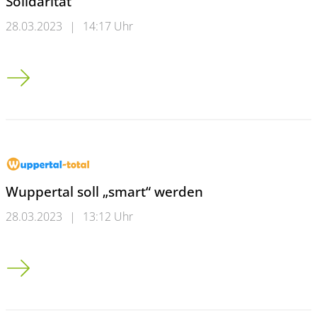
Solidarität
28.03.2023
|
14:17 Uhr
„Standing for Freedom“: Die Pflicht zur Solidarität
Wuppertal soll „smart“ werden
28.03.2023
|
13:12 Uhr
Wuppertal soll „smart“ werden