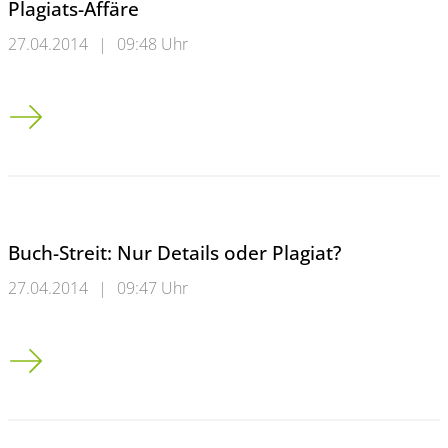
Plagiats-Affäre
27.04.2014
|
09:48 Uhr
DFG entlastet Wuppertaler Historiker in Plagiats-Affäre
Buch-Streit: Nur Details oder Plagiat?
27.04.2014
|
09:47 Uhr
Buch-Streit: Nur Details oder Plagiat?