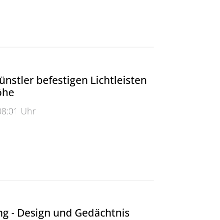
- ein Magazin für Wort und Bild
ünstler befestigen Lichtleisten
öhe
08:01 Uhr
tler befestigen Lichtleisten in luftiger Höhe
ng - Design und Gedächtnis