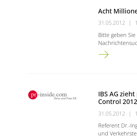
Acht Millione
31.05.2012
|
Bitte geben Sie
Nachrichtensuc
Acht Millionen f
IBS AG zieht
Control 201
31.05.2012
|
Referent Dr.-In
und Verkehrste