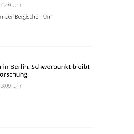
14:40 Uhr
 an der Bergischen Uni
>Schüler bauen Roboter
in Berlin: Schwerpunkt bleibt
zforschung
13:09 Uhr
erlin: Schwerpunkt bleibt die Effizienzforschung