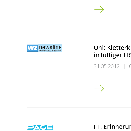
ff. Erinnerung 
Uni: Kletterk
in luftiger H
31.05.2012
|
Uni: Kletterküns
FF. Erinneru