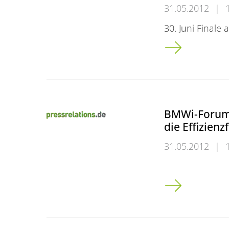
31.05.2012
|
30. Juni Finale
Duisburg<br \\
BMWi-Forum 
die Effizien
31.05.2012
|
BMWi-Forum in B