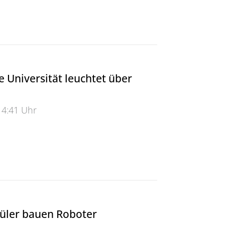
ositives Resumee aus der Control 2012
e Universität leuchtet über
14:41 Uhr
niversität leuchtet über Wuppertal
üler bauen Roboter