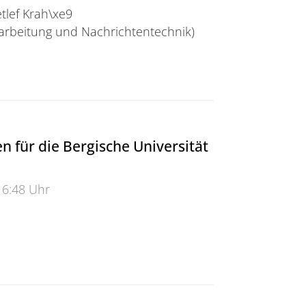
etlef Krah\xe9
rarbeitung und Nachrichtentechnik)
chutz gegen Windrad-Lärm&#8221;
en für die Bergische Universität
16:48 Uhr
ür die Bergische Universität (ab 11:57)