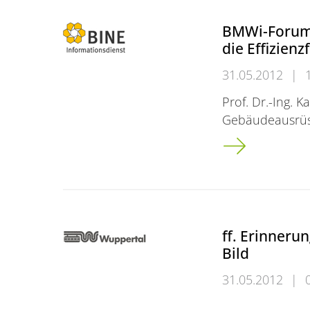
BMWi-Forum 
die Effizien
31.05.2012
|
Prof. Dr.-Ing. 
Gebäudeausrüs
BMWi-Forum in B
ff. Erinneru
Bild
31.05.2012
|