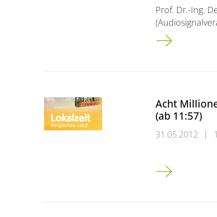
Prof. Dr.-Ing. D
(Audiosignalve
&#8222;Kaum S
Acht Million
(ab 11:57)
31.05.2012
|
Acht Millionen f