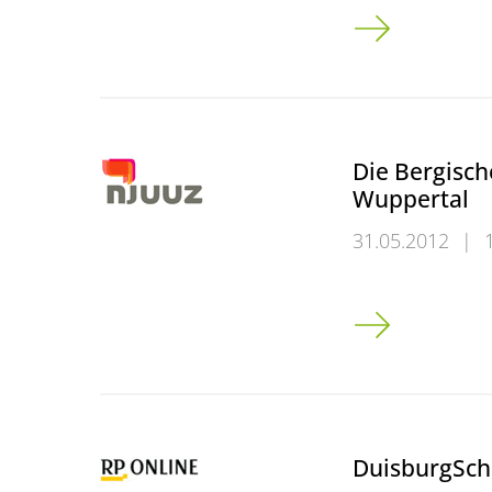
IBS AG zieht p
Die Bergisch
Wuppertal
31.05.2012
|
Die Bergische U
DuisburgSch