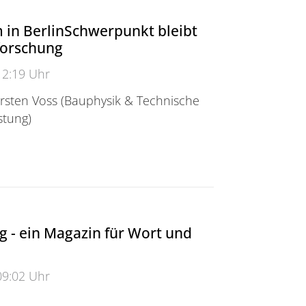
in BerlinSchwerpunkt bleibt
zforschung
12:19 Uhr
Karsten Voss (Bauphysik & Technische
tung)
erlin<br \\>Schwerpunkt bleibt die Effizienzforschun
ng - ein Magazin für Wort und
09:02 Uhr