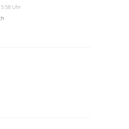
15:58 Uhr
ch
 - Design und Gedächtnis