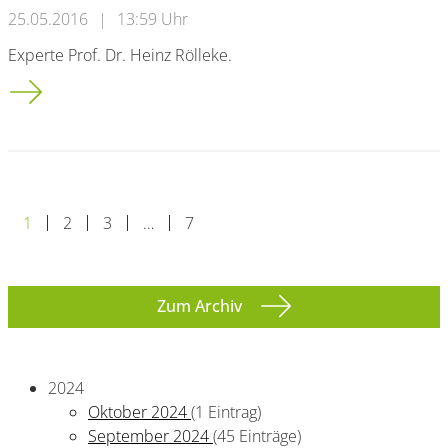
25.05.2016
|
13:59 Uhr
Experte Prof. Dr. Heinz Rölleke.
Tierschutz Der Wolf gilt als gewalttätig und böse – Schuld sin
1
2
3
…
7
Zum Archiv
2024
Oktober 2024
(1 Eintrag)
September 2024
(45 Einträge)