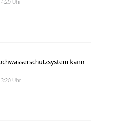
14:29 Uhr
angner gedenkt seines Vorgängers Vok Dams
ochwasserschutzsystem kann
13:20 Uhr
hwasserschutzsystem kann kommen