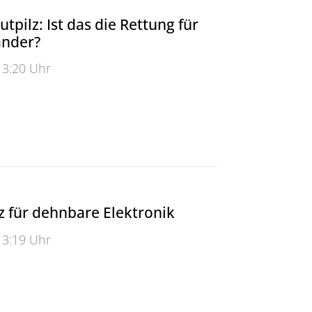
tpilz: Ist das die Rettung für
nder?
13:20 Uhr
ilz: Ist das die Rettung für Feuersalamander?
 für dehnbare Elektronik
13:19 Uhr
ür dehnbare Elektronik