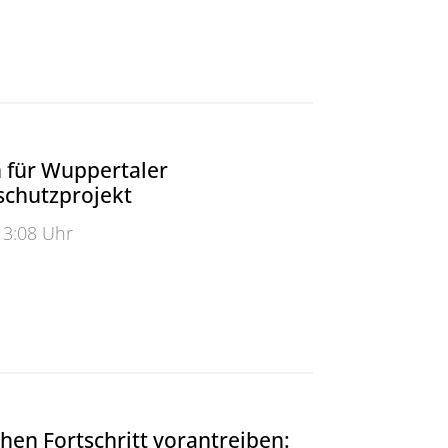
e als Kinderbuch gedacht“
n für Wuppertaler
chutzprojekt
13:08 Uhr
für Wuppertaler Hochwasserschutzprojekt
hen Fortschritt vorantreiben: