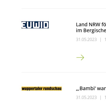
Land NRW fö
im Bergische
31.05.2023
|
Land NRW förde
„,Bambi‘ war
31.05.2023
|