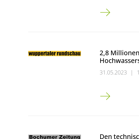
„,Bambi‘ war ni
2,8 Millione
Hochwassers
31.05.2023
|
2,8 Millionen 
Den technisc