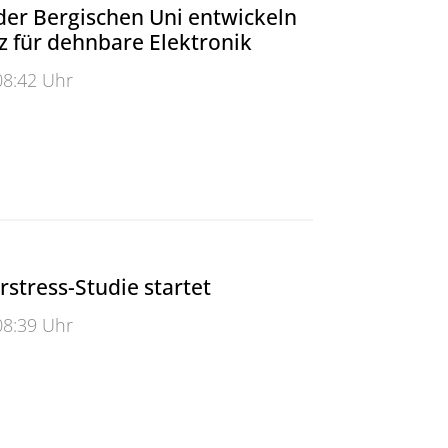
er Bergischen Uni entwickeln
 für dehnbare Elektronik
08:42 Uhr
n Fortschritt vorantreiben: Forschende der Bergischen
stress-Studie startet
08:39 Uhr
ess-Studie startet