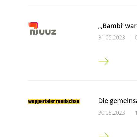
„‚Bambi‘ war
31.05.2023
|
„‚Bambi‘ war ni
Die gemeins
30.05.2023
|
Die gemeinsam