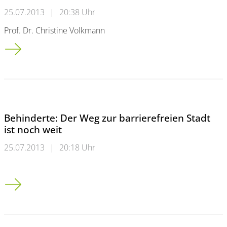
25.07.2013
|
20:38 Uhr
Prof. Dr. Christine Volkmann
Hochschulen<br />Mit Wirtschaft die Welt verbessern
Behinderte: Der Weg zur barrierefreien Stadt
ist noch weit
25.07.2013
|
20:18 Uhr
Behinderte: Der Weg zur barrierefreien Stadt ist noch weit