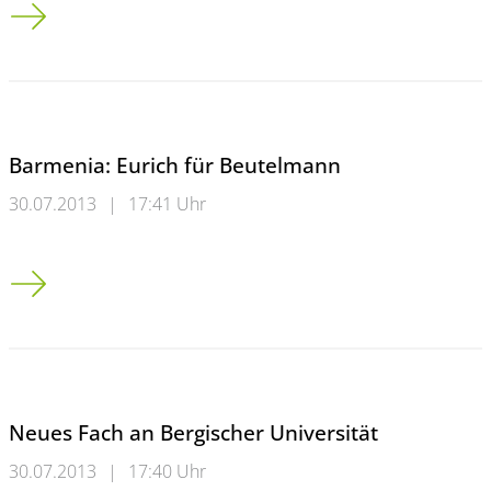
Stabwechsel in Wuppertal<br />Dr. Josef Beutelmann wechselt
Barmenia: Eurich für Beutelmann
30.07.2013
|
17:41 Uhr
Barmenia: Eurich für Beutelmann
Neues Fach an Bergischer Universität
30.07.2013
|
17:40 Uhr