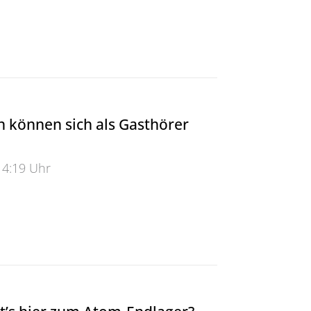
: Parfüm Chanel N° 5 – die Kreation einer Ikone
n können sich als Gasthörer
14:19 Uhr
können sich als Gasthörer anmelden