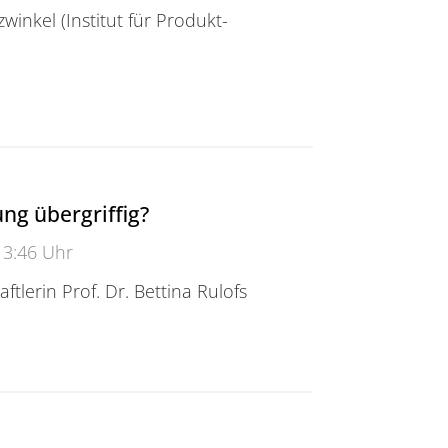
zwinkel (Institut für Produkt-
ukunftsfähigkeit im Einklang
lung übergriffig?
13:46 Uhr
ftlerin Prof. Dr. Bettina Rulofs
 übergriffig?