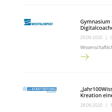
Gymnasium i
Digitalcoach
29.09.2020
|
Wissenschaftlic
Gymnasium in H
„Jahr100Wiss
Kreation ein
28.09.2020
|