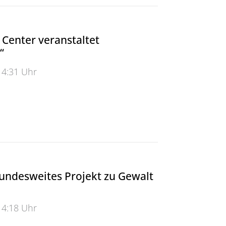
Center veranstaltet
“
14:31 Uhr
ter veranstaltet „5G.NRWeek“
bundesweites Projekt zu Gewalt
14:18 Uhr