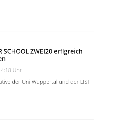
desweites Projekt zu Gewalt in Vereinen
SCHOOL ZWEI20 erflgreich
en
14:18 Uhr
ative der Uni Wuppertal und der LIST
HOOL ZWEI20 erflgreich abgeschlossen