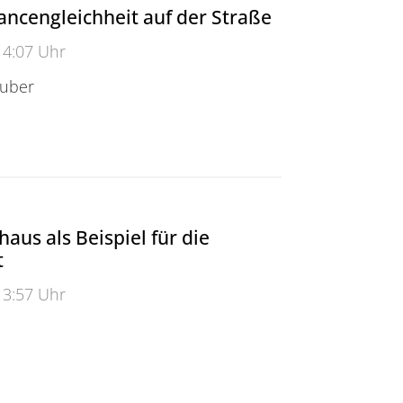
ncengleichheit auf der Straße
14:07 Uhr
Huber
engleichheit auf der Straße
aus als Beispiel für die
t
13:57 Uhr
 als Beispiel für die Wissenschaft