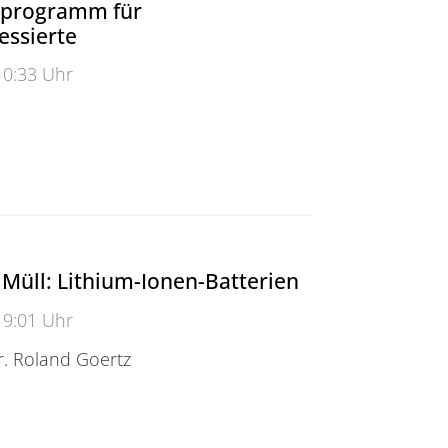
nprogramm für
essierte
10:33 Uhr
ogramm für Studieninteressierte
 Müll: Lithium-Ionen-Batterien
19:01 Uhr
r. Roland Goertz
ll: Lithium-Ionen-Batterien