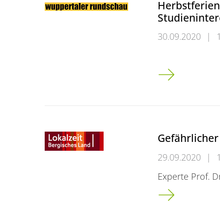
Herbstferie
Studieninter
30.09.2020
|
Herbstferienpr
Gefährlicher
29.09.2020
|
Experte Prof. D
Gefährlicher Mü