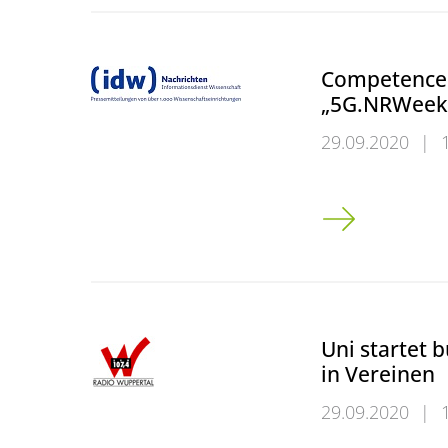
Competence 
„5G.NRWeek
29.09.2020
|
Competence Cen
Uni startet 
in Vereinen
29.09.2020
|