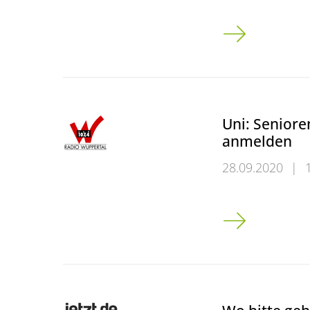
„Jahr100Wissen“
Uni: Seniore
anmelden
28.09.2020
|
Uni: Senioren 