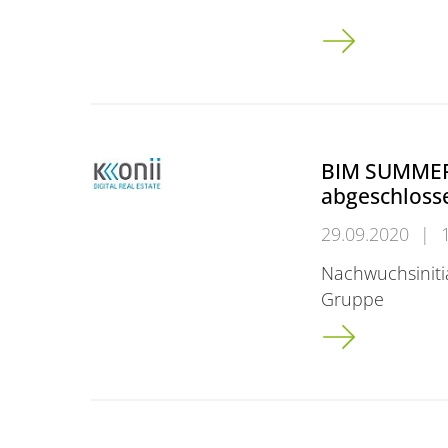
Uni startet bun
BIM SUMMER 
abgeschloss
29.09.2020
|
Nachwuchsiniti
Gruppe
BIM SUMMER SC