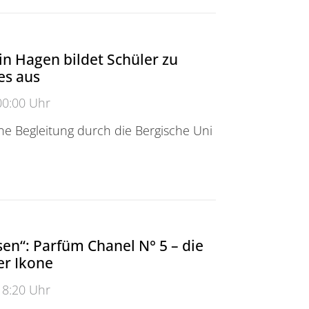
n Hagen bildet Schüler zu
es aus
00:00 Uhr
he Begleitung durch die Bergische Uni
agen bildet Schüler zu Digitalcoaches aus
en“: Parfüm Chanel N° 5 – die
er Ikone
18:20 Uhr