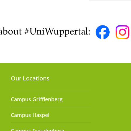
about #UniWuppertal:
Our Locations
Campus Grifflenberg
Campus Haspel
Campus Freudenberg