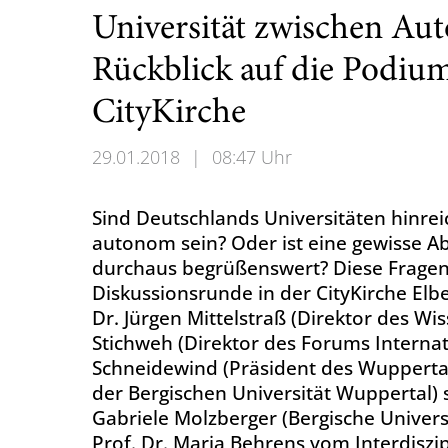
Universität zwischen Au
Rückblick auf die Podium
CityKirche
29.01.2018
|
08:47 Uhr
Sind Deutschlands Universitäten hinre
autonom sein? Oder ist eine gewisse A
durchaus begrüßenswert? Diese Fragen
Diskussionsrunde in der CityKirche Elb
Dr. Jürgen Mittelstraß (Direktor des Wi
Stichweh (Direktor des Forums Internat
Schneidewind (Präsident des Wuppertal I
der Bergischen Universität Wuppertal) s
Gabriele Molzberger (Bergische Univers
Prof. Dr. Maria Behrens vom Interdiszi