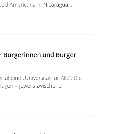
idad Americana in Nicaragua…
 in seiner Heimat für moderne Bildung
für Bürgerinnen und Bürger
l eine „Universität für Alle“. Die
 Tagen – jeweils zwischen…
erinnen und Bürger