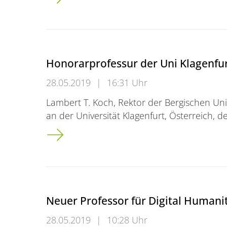
Honorarprofessur der Uni Klagenfur
28.05.2019
|
16:31 Uhr
Lambert T. Koch, Rektor der Bergischen Uni
an der Universität Klagenfurt, Österreich, d
Honorarprofessur der Uni Klagenfurt für Re
Neuer Professor für Digital Humani
28.05.2019
|
10:28 Uhr