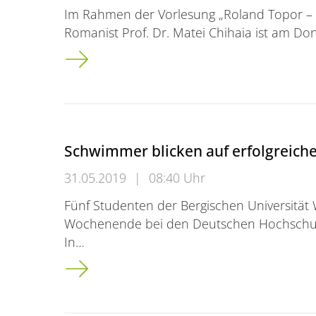
Im Rahmen der Vorlesung „Roland Topor – L
Romanist Prof. Dr. Matei Chihaia ist am Donn
Gastvortrag über das französische „Cinéma
Schwimmer blicken auf erfolgreiche
31.05.2019
|
08:40 Uhr
Fünf Studenten der Bergischen Universität 
Wochenende bei den Deutschen Hochschul
In…
Schwimmer blicken auf erfolgreiche Meister