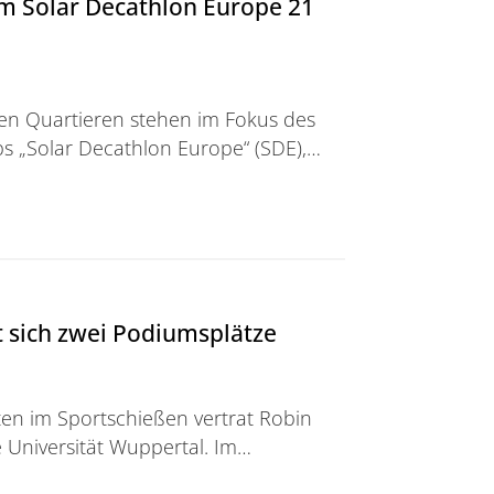
m Solar Decathlon Europe 21
en Quartieren stehen im Fokus des
 „Solar Decathlon Europe“ (SDE),…
Decathlon Europe 21 goes urban!
t sich zwei Podiumsplätze
en im Sportschießen vertrat Robin
e Universität Wuppertal. Im…
wei Podiumsplätze