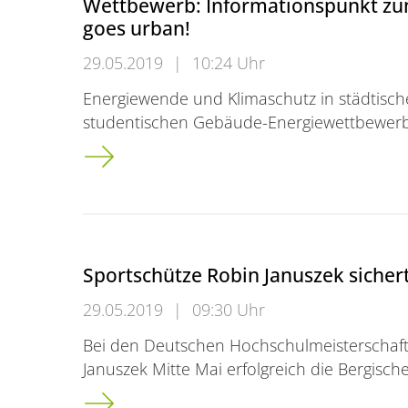
Wettbewerb: Informationspunkt zu
goes urban!
29.05.2019
|
10:24 Uhr
Energiewende und Klimaschutz in städtisch
studentischen Gebäude-Energiewettbewerbs
Wettbewerb: Informationspunkt zum Solar 
Sportschütze Robin Januszek sicher
29.05.2019
|
09:30 Uhr
Bei den Deutschen Hochschulmeisterschaft
Januszek Mitte Mai erfolgreich die Bergisch
Sportschütze Robin Januszek sichert sich z