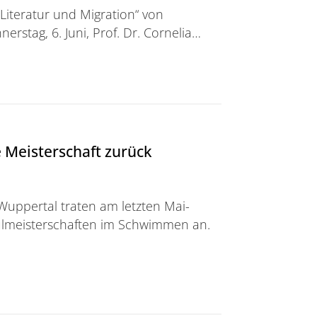
iteratur und Migration“ von
erstag, 6. Juni, Prof. Dr. Cornelia…
 de banlieue“
 Meisterschaft zurück
Wuppertal traten am letzten Mai-
meisterschaften im Schwimmen an.
schaft zurück