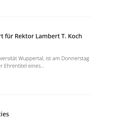
t für Rektor Lambert T. Koch
versität Wuppertal, ist am Donnerstag
er Ehrentitel eines…
ktor Lambert T. Koch
ties