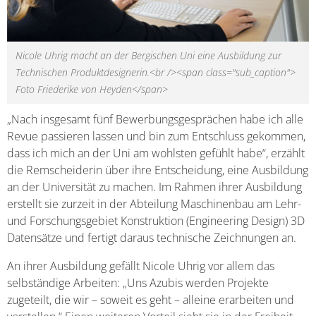
Nicole Uhrig macht an der Bergischen Uni eine Ausbildung zur
Technischen Produktdesignerin.<br /><span class="sub_caption">
Foto Friederike von Heyden</span>
„Nach insgesamt fünf Bewerbungsgesprächen habe ich alle
Revue passieren lassen und bin zum Entschluss gekommen,
dass ich mich an der Uni am wohlsten gefühlt habe“, erzählt
die Remscheiderin über ihre Entscheidung, eine Ausbildung
an der Universität zu machen. Im Rahmen ihrer Ausbildung
erstellt sie zurzeit in der Abteilung Maschinenbau am Lehr-
und Forschungsgebiet Konstruktion (Engineering Design) 3D
Datensätze und fertigt daraus technische Zeichnungen an.
An ihrer Ausbildung gefällt Nicole Uhrig vor allem das
selbständige Arbeiten: „Uns Azubis werden Projekte
zugeteilt, die wir – soweit es geht – alleine erarbeiten und