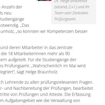
Dr. Helge Braunholz
 Anzahl der
(sitzend, 2.v.l.) und ihr
ls neu
Team vom Zentralen
Studiengänge
Prüfungsamt.
notwendig. „Das
raunholz, „so konnten wir Kompetenzen besser
nd deren Mitarbeiter in das zentrale
 die 18 Mitarbeiterinnen mehr als 90
rn aufgeteilt. Für die Studiengänge der
tes Prüfungsamt. „Wahrscheinlich im Mai wird
egriert“, sagt Helge Braunholz.
h Lehrende zu allen prüfungsrelevanten Fragen.
r- und Nachbereitung der Prüfungen, bearbeitet
itte von Prüfungen und Atteste. Die Erfassung
m Aufgabengebiet wie die Verwaltung von