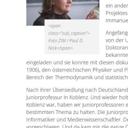
ein ander
Projektes
Immanuels
<span
Angefange
class="sub_caption">
von der U
Foto ZIM / Paul D.
Doktoran
Nick</span>
bekannte
eingeladen und sie konnte mit diesen disk
1906), den österreichischen Physiker und 
Bereich der Thermodynamik und statistisch
Nach ihrer Übersiedlung nach Deutschland, 
Juniorprofessur in Koblenz. Und wieder holt
Koblenz war, haben wir Juniorprofessoren
bestimmten Thema zu halten. Die Juniorpr
Informatiker und Medienwissenschaftler. D
vorgeschlagen. Und da kam mir die ganze D