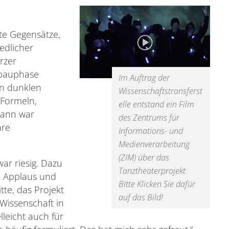
e Gegensätze,
edlicher
urzer
bbauphase
Im Auftrag der
en dunklen
Wissenschaftstransferst
 Formeln,
elle entstand ein Film
mann war
des Zentrums für
äre
Informations- und
Medienverarbeitung
(ZIM) über das
ar riesig. Dazu
Tanztheaterprojekt.
en Applaus und
Bitte Klicken Sie dafür
tte, das Projekt
auf das Bild!
 Wissenschaft in
leicht auch für