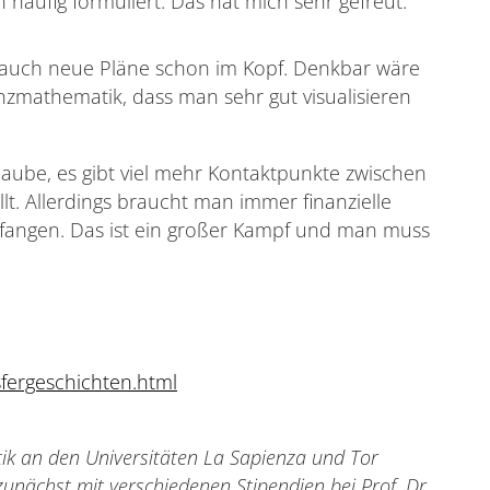
häufig formuliert. Das hat mich sehr gefreut.“
h auch neue Pläne schon im Kopf. Denkbar wäre
anzmathematik, dass man sehr gut visualisieren
laube, es gibt viel mehr Kontaktpunkte zwischen
lt. Allerdings braucht man immer finanzielle
zufangen. Das ist ein großer Kampf und man muss
sfergeschichten.html
ik an den Universitäten La Sapienza und Tor
zunächst mit verschiedenen Stipendien bei Prof. Dr.