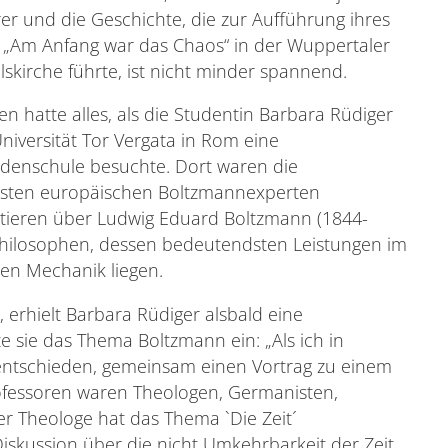
er und die Geschichte, die zur Aufführung ihres
 „Am Anfang war das Chaos“ in der Wuppertaler
kirche führte, ist nicht minder spannend.
n hatte alles, als die Studentin Barbara Rüdiger
niversität Tor Vergata in Rom eine
denschule besuchte. Dort waren die
sten europäischen Boltzmannexperten
utieren über Ludwig Eduard Boltzmann (1844-
Philosophen, dessen bedeutendsten Leistungen im
en Mechanik liegen.
erhielt Barbara Rüdiger alsbald eine
e sie das Thema Boltzmann ein: „Als ich in
 entschieden, gemeinsam einen Vortrag zu einem
ofessoren waren Theologen, Germanisten,
er Theologe hat das Thema `Die Zeit´
iskussion über die nicht Umkehrbarkeit der Zeit