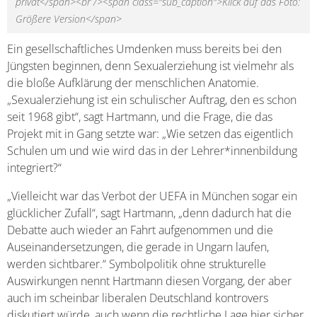
privat</span><br /><span class="sub_caption">Klick auf das Foto:
Größere Version</span>
Ein gesellschaftliches Umdenken muss bereits bei den
Jüngsten beginnen, denn Sexualerziehung ist vielmehr als
die bloße Aufklärung der menschlichen Anatomie.
„Sexualerziehung ist ein schulischer Auftrag, den es schon
seit 1968 gibt“, sagt Hartmann, und die Frage, die das
Projekt mit in Gang setzte war: „Wie setzen das eigentlich
Schulen um und wie wird das in der Lehrer*innenbildung
integriert?“
„Vielleicht war das Verbot der UEFA in München sogar ein
glücklicher Zufall“, sagt Hartmann, „denn dadurch hat die
Debatte auch wieder an Fahrt aufgenommen und die
Auseinandersetzungen, die gerade in Ungarn laufen,
werden sichtbarer.“ Symbolpolitik ohne strukturelle
Auswirkungen nennt Hartmann diesen Vorgang, der aber
auch im scheinbar liberalen Deutschland kontrovers
diskutiert würde, auch wenn die rechtliche Lage hier sicher