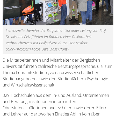
Lebensmittelchemiker der Bergischen Uni unter Leitung von Prof.
Dr. Michael Petz führten im Rahmen einer Doktorarbeit
Verbrauchertests mit Chilipulvern durch. <br /><font
color="#cccccc">Fotos Uwe Blass</font>
Die Mitarbeiterinnen und Mitarbeiter der Bergischen
Universität führten zahlreiche Beratungsgespräche, u.a. zum
Thema Lehramtsstudium, zu naturwissenschaftlichen
Studienangeboten sowie den Studienfächern Psychologie
und Wirtschaftswissenschaft.
329 Hochschulen aus dem In- und Ausland, Unternehmen
und Beratungsinstitutionen informierten
Oberstufenschülerinnen und -schüler sowie deren Eltern
und Lehrer auf der zwölften Einstieg Abi in Köln über