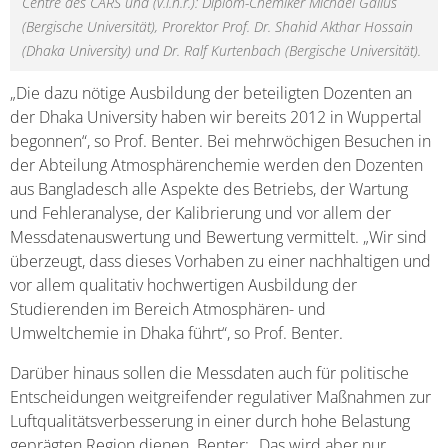
Centre des CARS und (v.l.n.r.): Diplom-Chemiker Michael Gallus
(Bergische Universität), Prorektor Prof. Dr. Shahid Akthar Hossain
(Dhaka University) und Dr. Ralf Kurtenbach (Bergische Universität).
„Die dazu nötige Ausbildung der beteiligten Dozenten an
der Dhaka University haben wir bereits 2012 in Wuppertal
begonnen“, so Prof. Benter. Bei mehrwöchigen Besuchen in
der Abteilung Atmosphärenchemie werden den Dozenten
aus Bangladesch alle Aspekte des Betriebs, der Wartung
und Fehleranalyse, der Kalibrierung und vor allem der
Messdatenauswertung und Bewertung vermittelt. „Wir sind
überzeugt, dass dieses Vorhaben zu einer nachhaltigen und
vor allem qualitativ hochwertigen Ausbildung der
Studierenden im Bereich Atmosphären- und
Umweltchemie in Dhaka führt“, so Prof. Benter.
Darüber hinaus sollen die Messdaten auch für politische
Entscheidungen weitgreifender regulativer Maßnahmen zur
Luftqualitätsverbesserung in einer durch hohe Belastung
geprägten Region dienen. Benter: „Das wird aber nur