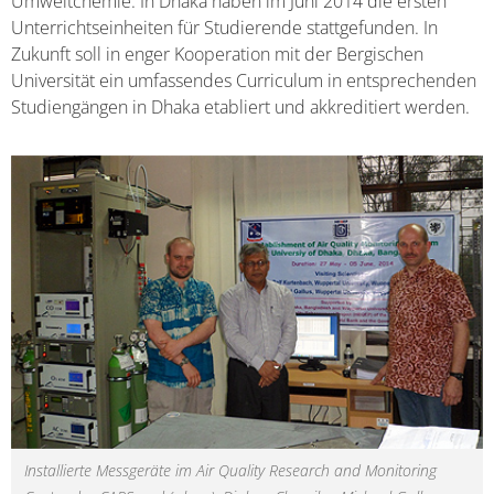
Umweltchemie. In Dhaka haben im Juni 2014 die ersten
Unterrichtseinheiten für Studierende stattgefunden. In
Zukunft soll in enger Kooperation mit der Bergischen
Universität ein umfassendes Curriculum in entsprechenden
Studiengängen in Dhaka etabliert und akkreditiert werden.
Installierte Messgeräte im Air Quality Research and Monitoring