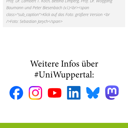
Prof. Dr. Lambert T. Koch, Bettina Limperg, Prof. Dr. Wolfgang
Baumann und Peter Biesenbach (v.l.)<br><span
class="sub_caption">Klick auf das Foto: größere Version <br
/>Foto: Sebastian Jarych</span>
Weitere Infos über
#UniWuppertal: