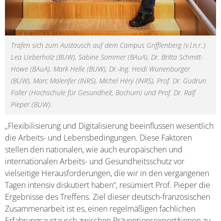
Trafen sich zum Austausch auf dem Campus Grifflenberg (v.l.n.r.:)
Lea Ueberholz (BUW), Sabine Sommer (BAuA), Dr. Britta Schmitt-
Howe (BAuA), Mark Helle (BUW), Dr.-Ing. Heidi Wunenburger
(BUW), Marc Malenfer (INRS), Michel Héry (INRS), Prof. Dr. Gudrun
Faller (Hochschule für Gesundheit, Bochum) und Prof. Dr. Ralf
Pieper (BUW).
„Flexibilisierung und Digitalisierung beeinflussen wesentlich
die Arbeits- und Lebensbedingungen. Diese Faktoren
stellen den nationalen, wie auch europäischen und
internationalen Arbeits- und Gesundheitsschutz vor
vielseitige Herausforderungen, die wir in den vergangenen
Tagen intensiv diskutiert haben“, resümiert Prof. Pieper die
Ergebnisse des Treffens. Ziel dieser deutsch-französischen
Zusammenarbeit ist es, einen regelmäßigen fachlichen
Erfahrungsaustausch zwischen Präventionsexpert*innen zu