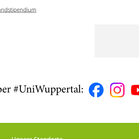
landstipendium
ber #UniWuppertal: