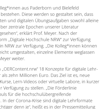
lleg*innen aus Paderborn und Bielefeld
 bestehen. Diese werden so gestaltet sein, dass
en und digitalen Übungsaufgaben sowohl alleine
über zentrale Epochen unserer Literatur
rgesehen“, erklärt Prof. Meyer. Nach der
tform „Digitale Hochschule NRW“ zur Verfügung
en in NRW zur Verfügung. „Die Kolleg*innen können
eicht umgestalten, einzelne Elemente weglassen
Meyer weiter.
„OERContent.nrw“ 18 Konzepte für digitale Lehr-
s zehn Millionen Euro. Das Ziel ist es, neue
Kurse, Lern-Videos oder virtuelle Labore, in kurzer
 Verfügung zu stellen. „Die Förderlinie
puls für die hochschulübergreifende
In der Corona-Krise sind digitale Lehrformate
htiger denn je“, heißt es in der Pressemitteilung