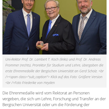
Uni-Rektor Prof. Dr. Lambert T. Koch (links) und Prof. Dr. Andreas
Frommer (rechts), Prorektor für Studium und Lehre, übergaben die
erste Ehrenmedaille der Bergischen Universität an Gerd Scholz. <br
/><span class="sub_caption"> Klick auf das Foto: Größere Version
<br />Foto Friederike von Heyden
Die Ehrenmedaille wird vom Rektorat an Personen
vergeben, die sich um Lehre, Forschung und Transfer an der
Bergischen Universität oder um die Förderung der