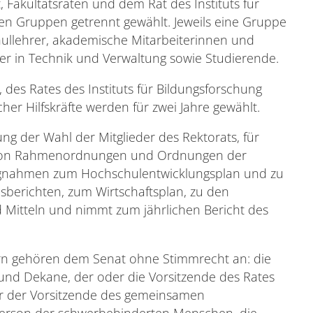
, Fakultätsräten und dem Rat des Instituts für
en Gruppen getrennt gewählt. Jeweils eine Gruppe
ullehrer, akademische Mitarbeiterinnen und
ter in Technik und Verwaltung sowie Studierende.
, des Rates des Instituts für Bildungsforschung
her Hilfskräfte werden für zwei Jahre gewählt.
gung der Wahl der Mitglieder des Rektorats, für
 von Rahmenordnungen und Ordnungen der
ungnahmen zum Hochschulentwicklungsplan und zu
nsberichten, zum Wirtschaftsplan, zu den
d Mitteln und nimmt zum jährlichen Bericht des
rn gehören dem Senat ohne Stimmrecht an: die
 und Dekane, der oder die Vorsitzende des Rates
der der Vorsitzende des gemeinsamen
person der schwerbehinderten Menschen, die