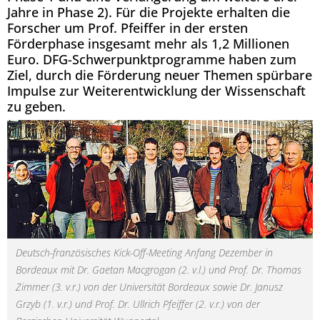
Jahre in Phase 2). Für die Projekte erhalten die
Forscher um Prof. Pfeiffer in der ersten
Förderphase insgesamt mehr als 1,2 Millionen
Euro. DFG-Schwerpunktprogramme haben zum
Ziel, durch die Förderung neuer Themen spürbare
Impulse zur Weiterentwicklung der Wissenschaft
zu geben.
Deutsch-französisches Kick-Off-Meeting Anfang Dezember in
Bordeaux mit Dr. Gaetan Macgrogan (2. v.l.) und Prof. Dr. Thomas
Zimmer (3. v.r.) von der Universität Bordeaux sowie Dr. Janusz
Grzyb (1. v.r.) und Prof. Dr. Ullrich Pfeiffer (2. v.r.) von der