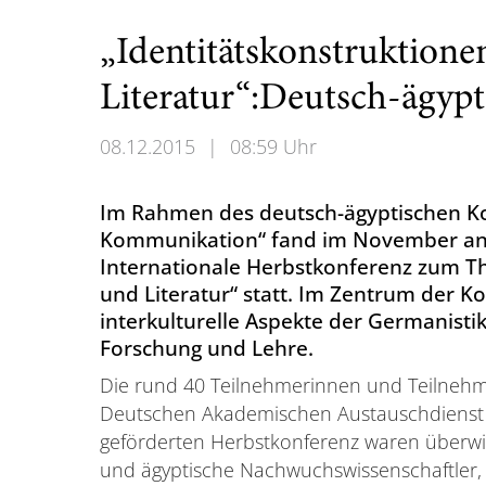
„Identitätskonstruktione
Literatur“:Deutsch-ägyp
08.12.2015
|
08:59 Uhr
Im Rahmen des deutsch-ägyptischen Koo
Kommunikation“ fand im November an d
Internationale Herbstkonferenz zum Th
und Literatur“ statt. Im Zentrum der 
interkulturelle Aspekte der Germanisti
Forschung und Lehre.
Die rund 40 Teilnehmerinnen und Teilneh
Deutschen Akademischen Austauschdienst
geförderten Herbstkonferenz waren überw
und ägyptische Nachwuchswissenschaftler