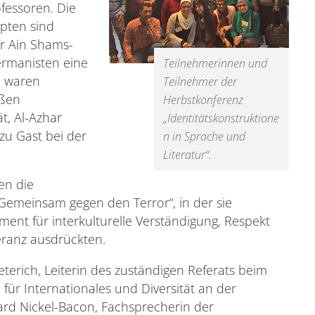
fessoren. Die
pten sind
er Ain Shams-
Germanisten eine
Teilnehmerinnen und
m waren
Teilnehmer der
oßen
Herbstkonferenz
t, Al-Azhar
„Identitätskonstruktione
 zu Gast bei der
n in Sprache und
Literatur“.
en die
Gemeinsam gegen den Terror“, in der sie
ement für interkulturelle Verständigung, Respekt
eranz ausdrückten.
erich, Leiterin des zuständigen Referats beim
 für Internationales und Diversität an der
gard Nickel-Bacon, Fachsprecherin der