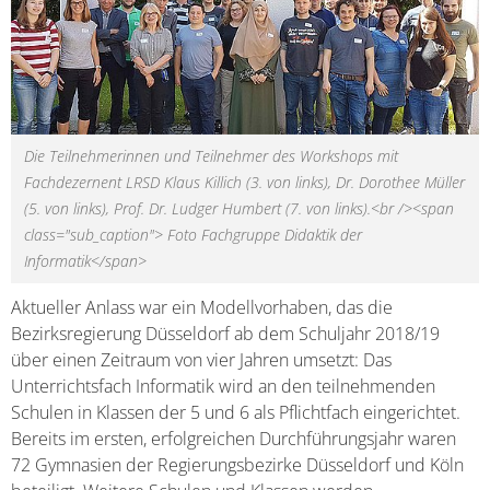
Die Teilnehmerinnen und Teilnehmer des Workshops mit
Fachdezernent LRSD Klaus Killich (3. von links), Dr. Dorothee Müller
(5. von links), Prof. Dr. Ludger Humbert (7. von links).<br /><span
class="sub_caption"> Foto Fachgruppe Didaktik der
Informatik</span>
Aktueller Anlass war ein Modellvorhaben, das die
Bezirksregierung Düsseldorf ab dem Schuljahr 2018/19
über einen Zeitraum von vier Jahren umsetzt: Das
Unterrichtsfach Informatik wird an den teilnehmenden
Schulen in Klassen der 5 und 6 als Pflichtfach eingerichtet.
Bereits im ersten, erfolgreichen Durchführungsjahr waren
72 Gymnasien der Regierungsbezirke Düsseldorf und Köln