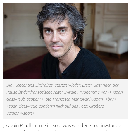
Die „Rencontres Littéraires“ starten wieder: Erster Gast nach der
Pause ist der französische Autor Sylvain Prudhomme.<br /><span
class="sub_caption">Foto Francesca Mantovani</span><br />
<span class="sub_caption">Klick auf das Foto: Größere
Version</span>
„Sylvain Prudhomme ist so etwas wie der Shootingstar der