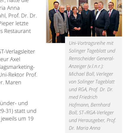
ria Anna
l, Prof. Dr. Dr.
ieper letzte
s Restaurant
Uni-Vortragsreihe mit
Solinger Tageblatt und
T-Verlagsleiter
Remscheider General-
eur Axel
Anzeiger (v.l.n.r.):
rlagsmarketing-
Michael Boll, Verleger
Uni-Rektor Prof.
von Solinger Tageblatt
Dr. Maren
und RGA, Prof. Dr. Dr.
med Friedrich
ründer- und
Hofmann, Bernhard
9-31) statt und
Boll, ST-/RGA-Verleger
 jeweils um 19
und Herausgeber, Prof.
Dr. Maria Anna