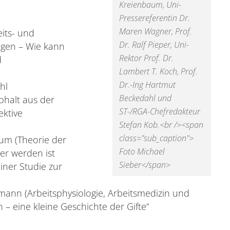
Kreienbaum, Uni-
Pressereferentin Dr.
Maren Wagner, Prof.
eits- und
Dr. Ralf Pieper, Uni-
ungen – Wie kann
Rektor Prof. Dr.
d
Lambert T. Koch, Prof.
Dr.-Ing Hartmut
hl
Beckedahl und
phalt aus der
ST-/RGA-Chefredakteur
ektive
Stefan Kob.<br /><span
class="sub_caption">
aum (Theorie der
Foto Michael
er werden ist
Sieber</span>
einer Studie zur
ofmann (Arbeitsphysiologie, Arbeitsmedizin und
n – eine kleine Geschichte der Gifte“