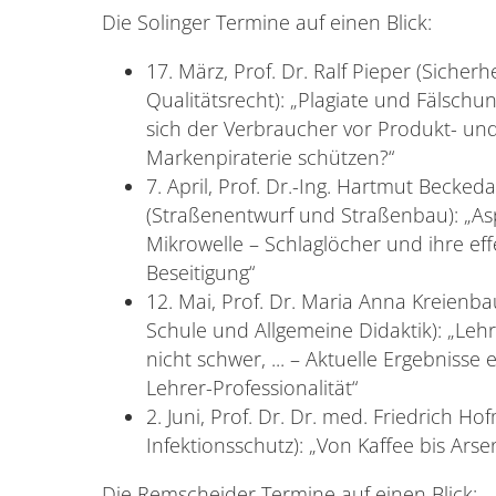
Die Solinger Termine auf einen Blick:
17. März, Prof. Dr. Ralf Pieper (Sicherh
Qualitätsrecht): „Plagiate und Fälsch
sich der Verbraucher vor Produkt- un
Markenpiraterie schützen?“
7. April, Prof. Dr.-Ing. Hartmut Beckeda
(Straßenentwurf und Straßenbau): „As
Mikrowelle – Schlaglöcher und ihre eff
Beseitigung“
12. Mai, Prof. Dr. Maria Anna Kreienb
Schule und Allgemeine Didaktik): „Lehr
nicht schwer, ... – Aktuelle Ergebnisse 
Lehrer-Professionalität“
2. Juni, Prof. Dr. Dr. med. Friedrich H
Infektionsschutz): „Von Kaffee bis Arse
Die Remscheider Termine auf einen Blick: