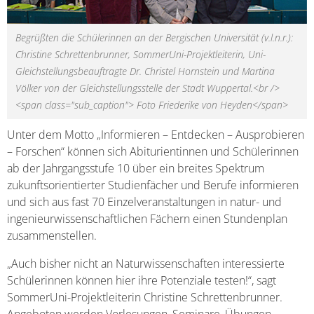
Begrüßten die Schülerinnen an der Bergischen Universität (v.l.n.r.):
Christine Schrettenbrunner, SommerUni-Projektleiterin, Uni-
Gleichstellungsbeauftragte Dr. Christel Hornstein und Martina
Völker von der Gleichstellungsstelle der Stadt Wuppertal.<br />
<span class="sub_caption"> Foto Friederike von Heyden</span>
Unter dem Motto „Informieren – Entdecken – Ausprobieren
– Forschen“ können sich Abiturientinnen und Schülerinnen
ab der Jahrgangsstufe 10 über ein breites Spektrum
zukunftsorientierter Studienfächer und Berufe informieren
und sich aus fast 70 Einzelveranstaltungen in natur- und
ingenieurwissenschaftlichen Fächern einen Stundenplan
zusammenstellen.
„Auch bisher nicht an Naturwissenschaften interessierte
Schülerinnen können hier ihre Potenziale testen!“, sagt
SommerUni-Projektleiterin Christine Schrettenbrunner.