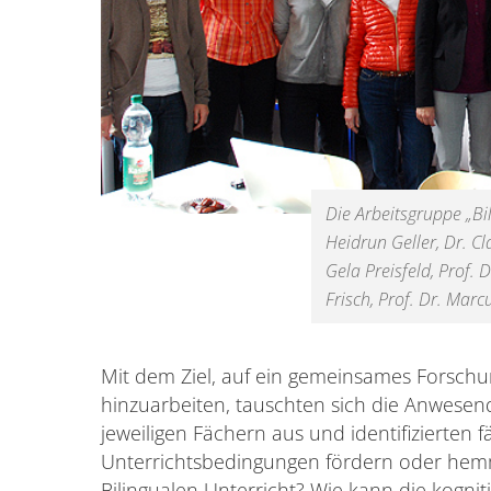
Die Arbeitsgruppe „Bil
Heidrun Geller, Dr. C
Gela Preisfeld, Prof. D
Frisch, Prof. Dr. Marc
Mit dem Ziel, auf ein gemeinsames Forschu
hinzuarbeiten, tauschten sich die Anwesen
jeweiligen Fächern aus und identifizierten
Unterrichtsbedingungen fördern oder hemm
Bilingualen Unterricht? Wie kann die kognit