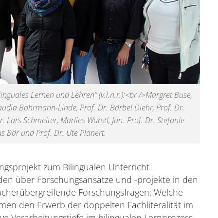
inguales Lernen und Lehren“ (v.l.n.r.):<br />Margret Buse,
laudia Bohrmann-Linde, Prof. Dr. Bärbel Diehr, Prof. Dr.
r. Lars Schmelter, Marlies Würstl, Jun.-Prof. Dr. Stefanie
us Bär und Prof. Dr. Ute Planert.
ngsprojekt zum Bilingualen Unterricht
den über Forschungsansätze und -projekte in den
 fächerübergreifende Forschungsfragen: Welche
en den Erwerb der doppelten Fachliteralität im
ive Verarbeitungstiefe im bilingualen Lernprozess