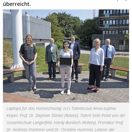
überreicht.
Laptops für das Homeschoolig: (v.l:) Talentscout Anna-Sophia
Keiper, Prof. Dr. Stephan Störkel (Rotary), Talent Selin Polat von der
Gesamtschule Langerfeld, Hardy Burdach (Rotary), Prorektor Prof.
Dr. Andreas Frommer und Dr. Christine Hummel, Leiterin der