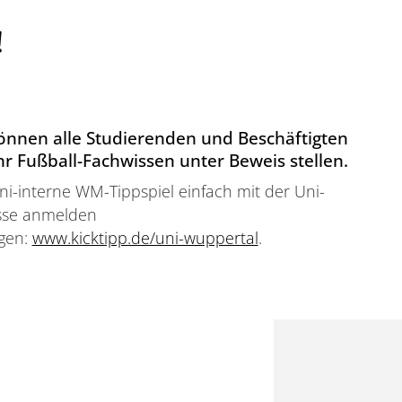
!
können alle Studierenden und Beschäftigten
hr Fußball-Fachwissen unter Beweis stellen.
ni-interne WM-Tippspiel einfach mit der Uni-
sse anmelden
egen:
www.kicktipp.de/uni-wuppertal
.