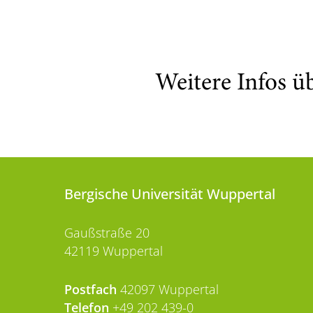
Weitere Infos ü
Bergische Universität Wuppertal
Gaußstraße 20
42119 Wuppertal
Postfach
42097 Wuppertal
Telefon
+49 202 439-0