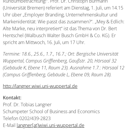
Rundumbetrachtung!“. Prof. Dr. Christoph Burmann
(Universität Bremen) referiert am Dienstag, 1. Juli, um 14.15
Uhr über „Employer Branding, Unternehmenskultur und
Markenidentität: Wie passt das zusammen?“. „Mey & Edlich:
Alte Marke, neu interpretiert“ ist das Thema von Dr. Bert
Hentschel (Walbusch Walter Busch GmbH & Co. KG). Er
spricht am Mittwoch, 16. Juli, um 17 Uhr.
Termine: 18.6., 25.6., 1.7., 16.7.; Ort: Bergische Universität
Wuppertal, Campus Grifflenberg, Gaußstr. 20, Hörsaal 32
(Gebäude K, Ebene 11, Raum 23). Ausnahme 1.7.: Hörsaal 12
(Campus Grifflenberg, Gebäude L, Ebene 09, Raum 28).
http://langner.wiwi.uni-wuppertal.de
Kontakt:
Prof. Dr. Tobias Langner
Schumpeter School of Business and Economics
Telefon 0202/439-2823
E-Mail
langner[at]wiwi.uni-wuppertal.de