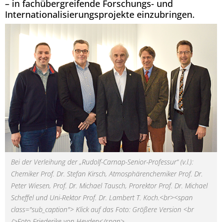
– in fachübergreifende Forschungs- und
Internationalisierungsprojekte einzubringen.
Bei der Verleihung der „Rudolf-Carnap-Senior-Professur“ (v.l.):
Chemiker Prof. Dr. Stefan Kirsch, Atmosphärenchemiker Prof. Dr.
Peter Wiesen, Prof. Dr. Michael Tausch, Prorektor Prof. Dr. Michael
Scheffel und Uni-Rektor Prof. Dr. Lambert T. Koch.<br><span
class="sub_caption"> Klick auf das Foto: Größere Version <br
/>Foto Friederike von Heyden</span>